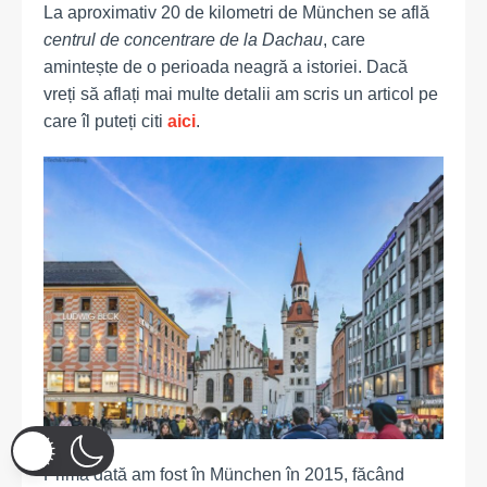
La aproximativ 20 de kilometri de München se află
centrul de concentrare de la Dachau
, care
amintește de o perioada neagră a istoriei. Dacă
vreți să aflați mai multe detalii am scris
un articol pe
care îl puteți citi
aici
.
Prima dată am fost în München în 2015, făcând