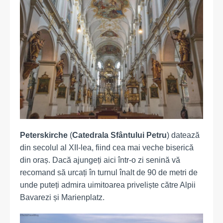
Peterskirche
(
Catedrala Sfântului Petru
) datează
din secolul al XII-lea, fiind cea mai veche biserică
din oraș. Dacă ajungeți aici într-o zi senină vă
recomand să urcați în turnul înalt de 90 de metri de
unde puteți admira uimitoarea priveliște către Alpii
Bavarezi și Marienplatz.