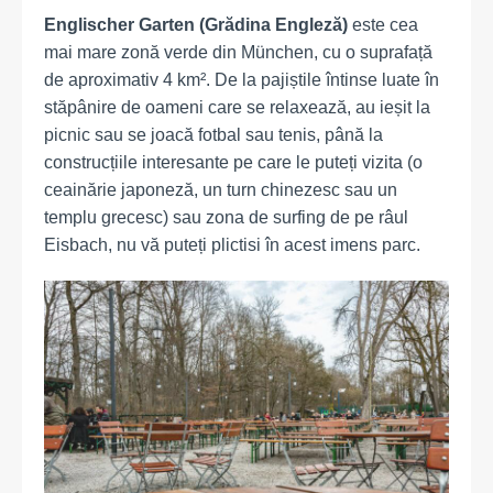
Englischer Garten (Grădina Engleză)
este cea
mai mare zonă verde din München, cu o suprafață
de aproximativ 4 km². De la pajiștile întinse luate în
stăpânire de oameni care se relaxează, au ieșit la
picnic sau se joacă fotbal sau tenis, până la
construcțiile interesante pe care le puteți vizita (o
ceainărie japoneză, un turn chinezesc sau un
templu grecesc) sau zona de surfing de pe râul
Eisbach, nu vă puteți plictisi în acest imens parc.