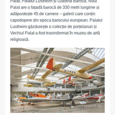
Palat,
Palatul Lustheim
și
Grădina Barocă
. Noul
Palat are o fațadă barocă de 330 metri lungime și
adăpostește 45 de camere – galerii care conțin
capodopere din epoca barocului european. Palatul
Lustheim găzduiește o colecție de porțelanuri și
Vechiul Palat a fost trasnsformat în muzeu de artă
religioasă.