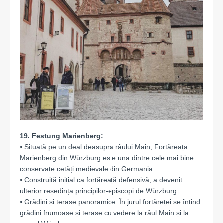
19. Festung Marienberg:
⦁ Situată pe un deal deasupra râului Main, Fortăreața
Marienberg din Würzburg este una dintre cele mai bine
conservate cetăți medievale din Germania.
⦁ Construită inițial ca fortăreață defensivă, a devenit
ulterior reședința principilor-episcopi de Würzburg.
⦁ Grădini și terase panoramice: În jurul fortăreței se întind
grădini frumoase și terase cu vedere la râul Main și la