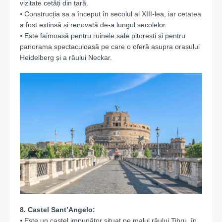
vizitate cetăți din țară.
⦁ Construcția sa a început în secolul al XIII-lea, iar cetatea
a fost extinsă și renovată de-a lungul secolelor.
⦁ Este faimoasă pentru ruinele sale pitorești și pentru
panorama spectaculoasă pe care o oferă asupra orașului
Heidelberg și a râului Neckar.
8. Castel Sant’Angelo:
⦁ Este un castel impunător situat pe malul râului Tibru, în