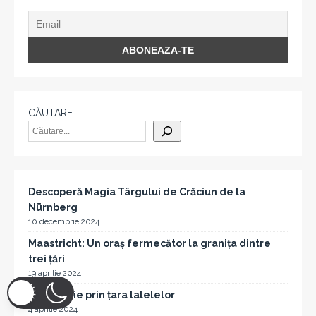
CĂUTARE
Descoperă Magia Târgului de Crăciun de la
Nürnberg
10 decembrie 2024
Maastricht: Un oraș fermecător la granița dintre
trei țări
19 aprilie 2024
O călătorie prin țara lalelelor
4 aprilie 2024