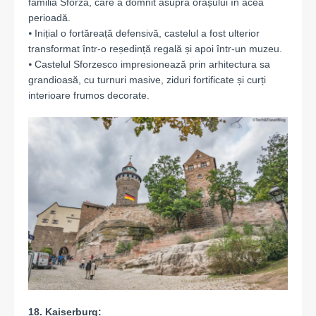
familia Sforza, care a domnit asupra orașului în acea
perioadă.
⦁ Inițial o fortăreață defensivă, castelul a fost ulterior
transformat într-o reședință regală și apoi într-un muzeu.
⦁ Castelul Sforzesco impresionează prin arhitectura sa
grandioasă, cu turnuri masive, ziduri fortificate și curți
interioare frumos decorate.
18. Kaiserburg: