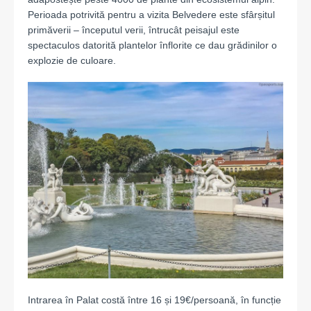
Perioada potrivită pentru a vizita Belvedere este sfârșitul
primăverii – începutul verii, întrucât peisajul este
spectaculos datorită plantelor înflorite ce dau grădinilor o
explozie de culoare.
Intrarea în Palat costă între 16 și 19€/persoană, în funcție