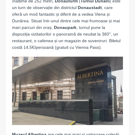
înălțime de 252 metri,
Donauturm
(
Turnul Dunării
) este
un turn de observație din districtul
Donaustadt
, care
oferă un mod fantastic și diferit de a vedea Viena și
Dunărea. Situat într-unul dintre cele mai frumoase și mai
mari parcuri din oraș,
Donaupark
, turnul pune la
dispoziția vizitatorilor o panoramă de neuitat la 360°, un
restaurant, o cafenea și un magazin de suveniruri. Biletul
costă 14,5€/persoană (gratuit cu Vienna Pass).
Muzeul Albertina
are cele mai mari și valoroase colecții