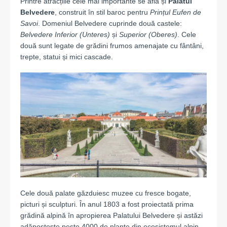
Printre atracțiile cele mai importante se află și
Palatul
Belvedere
, construit în stil baroc pentru
Prințul Eufen de
Savoi
. Domeniul Belvedere cuprinde două castele:
Belvedere Inferior (Unteres)
și
Superior (Oberes)
. Cele
două sunt legate de grădini frumos amenajate cu fântâni,
trepte, statui și mici cascade.
Cele două palate găzduiesc muzee cu fresce bogate,
picturi și sculpturi. În anul 1803 a fost proiectată prima
grădină alpină în apropierea Palatului Belvedere și astăzi
adăpostește peste 4000 de plante din ecosistemul alpin.