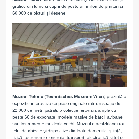
grafice din lume și cuprinde peste un milion de printuri și
60.000 de picturi și desene.
Muzeul Tehnic
(
Technisches Museum Wien
)
prezintă o
expoziție interactivă cu piese originale într-un spațiu de
22.000 de metri pătrați: o colecție feroviară amplă cu
peste 60 de exponate, modele masive de bărci, avioane
sau instrumente muzicale vechi. Muzeul a achiziționat tot
felul de obiecte și dispozitive din toate domeniile: știință,
fizică, astronomie, energie, transport, electronică și tot ce