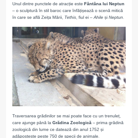
Unul dintre punctele de atracție este
Fântâna lui Neptun
– o sculptură în stil baroc care înfățișează o scenă mitică
în care se află Zeița Mării,
Tethis
, fiul ei –
Ahile
și
Neptun
.
Traversarea grădinilor se mai poate face cu un trenuleț,
care ajunge până la
Grădina Zoologică
– prima grădină
zoologică din lume ce datează din anul 1752 și
adăpostește peste 750 de specii de animale.