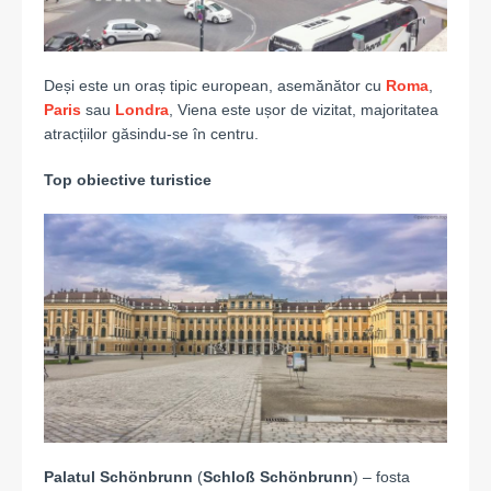
Deși este un oraș tipic european, asemănător cu
Roma
,
Paris
sau
Londra
, Viena este ușor de vizitat, majoritatea
atracțiilor găsindu-se în centru.
Top obiective turistice
Palatul Schönbrunn
(
Schloß Schönbrunn
) – fosta