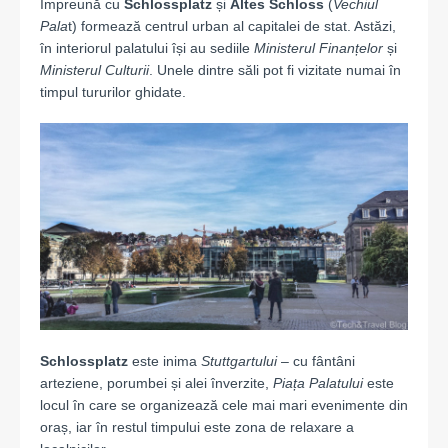
Împreună cu
Schlossplatz
și
Altes Schloss
(
Vechiul
Pala
t) formează centrul urban al capitalei de stat. Astăzi,
în interiorul palatului își au sediile
Ministerul Finanțelor
și
Ministerul Culturii
. Unele dintre săli pot fi vizitate numai în
timpul tururilor ghidate.
Schlossplatz
este inima
Stuttgartului
– cu fântâni
arteziene, porumbei și alei înverzite,
Piața Palatului
este
locul în care se organizează cele mai mari evenimente din
oraș, iar în restul timpului este zona de relaxare a