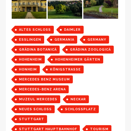
ALTES SCHLOSS
DAIMLER
ESSLINGEN
GERMANIA
GERMANY
GRĂDINA BOTANICĂ
GRĂDINA ZOOLOGICĂ
HOHENHEIM
HOHENHEIMER GÄRTEN
HONHEIM
KÖNIGSTRASSE
MERCEDES BENZ MUSEUM
MERCEDES-BENZ ARENA
MUZEUL MERCEDES
NECKAR
NEUES SCHLOSS
SCHLOSSPLATZ
STUTTGART
STUTTGART HAUPTBAHNHOF
TOURISM