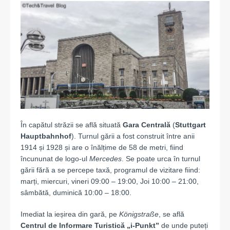
În capătul străzii se află situată
Gara Centrală
(
Stuttgart
Hauptbahnhof
). Turnul gării a fost construit între anii
1914 și 1928 și are o înălțime de 58 de metri, fiind
încununat de logo-ul
Mercedes
. Se poate urca în turnul
gării fără a se percepe taxă, programul de vizitare fiind:
marți, miercuri, vineri 09:00 – 19:00, Joi 10:00 – 21:00,
sâmbătă, duminică 10:00 – 18:00.
Imediat la ieșirea din gară, pe
Königstraße
, se află
Centrul de Informare Turistică „i-Punkt”
de unde puteți