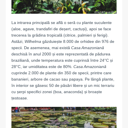
La intrarea principală se află o seră cu plante suculente
(aloe, agave, trandafiri de deșert, cactuși), apoi se face
trecerea la grădina tropicală (citrice, palmieri și ferigi).
Astăzi,
Wilhelma
găzduiește 8.000 de orhidee din 976 de
specii. De asemenea, mai există
Casa Amazoniană
deschisă în anul 2000 și este reprezentată de pădurea
braziliană, unde temperatura este cuprinsă între 24°C și
28°C, iar umiditatea este de 80%.
Casa Amazoniană
cuprinde 2.000 de plante din 350 de specii, printre care
bananieri, arbore de cacao sau papaya. Pe lângă plante,
în interior se găsesc 50 de păsări libere și un mic terrariu
cu șerpi specifici zonei (boa, anaconda) și broaște
țestoase.