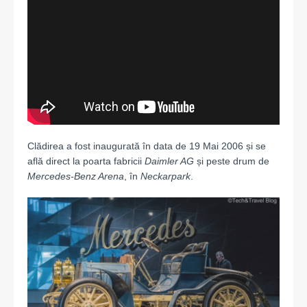
Clădirea a fost inaugurată în data de 19 Mai 2006 și se
află direct la poarta fabricii
Daimler AG
și peste drum de
Mercedes-Benz Arena
, în
Neckarpark
.