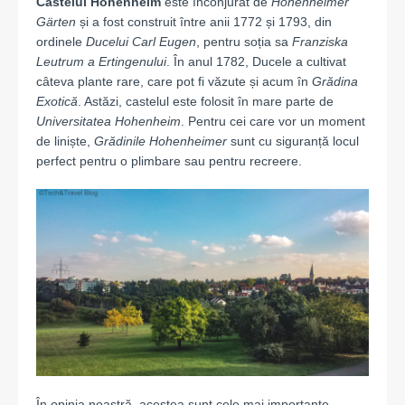
Castelul Hohenheim
este înconjurat de
Hohenheimer
Gärten
și a fost construit între anii 1772 și 1793, din
ordinele
Ducelui Carl Eugen
, pentru soția sa
Franziska
Leutrum a Ertingenului
. În anul 1782, Ducele a cultivat
câteva plante rare, care pot fi văzute și acum în
Grădina
Exotică
. Astăzi, castelul este folosit în mare parte de
Universitatea Hohenheim
. Pentru cei care vor un moment
de liniște,
Grădinile Hohenheimer
sunt cu siguranță locul
perfect pentru o plimbare sau pentru recreere.
În opinia noastră, acestea sunt cele mai importante