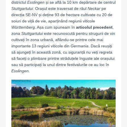
districtul
Esslingen
și se află la 10 km depărtare de centrul
Stuttgartului
. Orașul este traversat de râul
Neckar
pe
direcția SE-NV și deține 93 de hectare cultivate cu 20 de
soiuri de viță de vie, aparținând regiunii viticole
Württemberg
. Așa cum spuneam în
articolul precedent
,
zona
Stuttgartului
este recunoscută pentru strugurii de vin
cultivați în zona urbană, aflându-se printre cele mai
importante 13 regiuni viticole din
Germania
. Dacă reușiți
să ajungeți în această zonă, cu siguranță nu veți regreta
să faceți o plimbare printre străduțele înguste ale orașului
sau să participați la unul dintre festivalurile ce au loc în
Esslingen
.