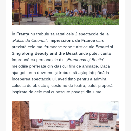
În
Franța
nu trebuie să ratați cele 2 spectacole de la
„
Palais du Cinema
”:
Impressions de France
care
prezintă cele mai frumoase zone turistice ale
Franței
și
Sing along Beauty and the Beast
unde puteți cânta
împreună cu personajele din „
Frumoasa și Bestia
”
melodiile preferate din clasicul film de animație. Dacă
ajungeți prea devreme și trebuie să așteptați până la
începerea spectacolului, aveți timp pentru a admira
colecția de obiecte și costume de teatru, balet și operă
inspirate de cele mai cunoscute povești din lume.