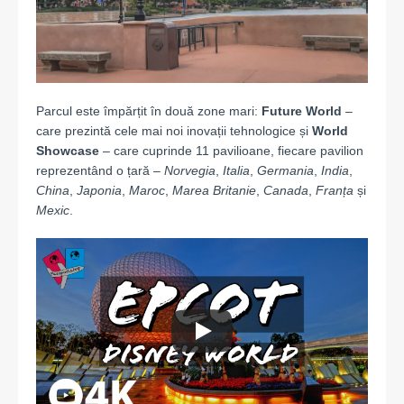
Parcul este împărțit în două zone mari:
Future World
–
care prezintă cele mai noi inovații tehnologice și
World
Showcase
– care cuprinde 11 pavilioane, fiecare pavilion
reprezentând o țară –
Norvegia
,
Italia
,
Germania
,
India
,
China
,
Japonia
,
Maroc
,
Marea Britanie
,
Canada
,
Franța
și
Mexic
.