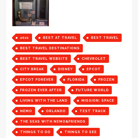
2021
BEST AT TRAVEL
BEST TRAVEL
BEST TRAVEL DESTINATIONS
BEST TRAVEL WEBSITE
CHEVROLET
CITY BREAK
DISNEY
EPCOT
EPCOT FOREVER
FLORIDA
FROZEN
FROZEN EVER AFTER
FUTURE WORLD
LIVING WITH THE LAND
MISSION: SPACE
NEMO
ORLANDO
TEST TRACK
THE SEAS WITH NEMO&FRIENDS
THINGS TO DO
THINGS TO SEE