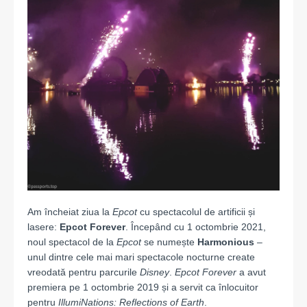
Am încheiat ziua la
Epcot
cu spectacolul de artificii și
lasere:
Epcot Forever
. Începând cu 1 octombrie 2021,
noul spectacol de la
Epcot
se numește
Harmonious
–
unul dintre cele mai mari spectacole nocturne create
vreodată pentru parcurile
Disney
.
Epcot Forever
a avut
premiera pe 1 octombrie 2019 și a servit ca înlocuitor
pentru
IllumiNations: Reflections of Earth
.