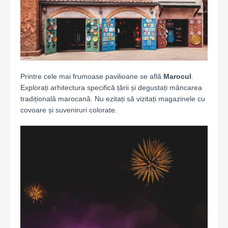
Printre cele mai frumoase pavilioane se află
Marocul
.
Explorați arhitectura specifică
țării și degustați mâncarea
tradițională marocană. Nu ezitați să vizitați magazinele cu
covoare și suveniruri colorate.