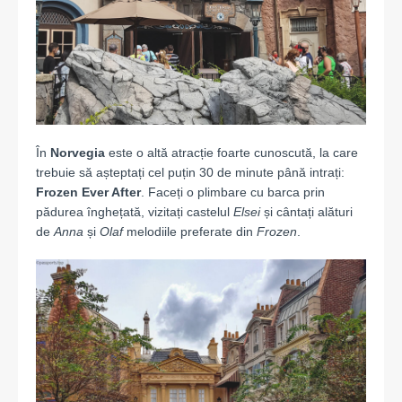
În
Norvegia
este o altă atracție foarte cunoscută, la care
trebuie să așteptați cel puțin 30 de minute până intrați:
Frozen Ever After
. Faceți o plimbare cu barca prin
pădurea înghețată, vizitați castelul
Elsei
și cântați alături
de
Anna
și
Olaf
melodiile preferate din
Frozen
.