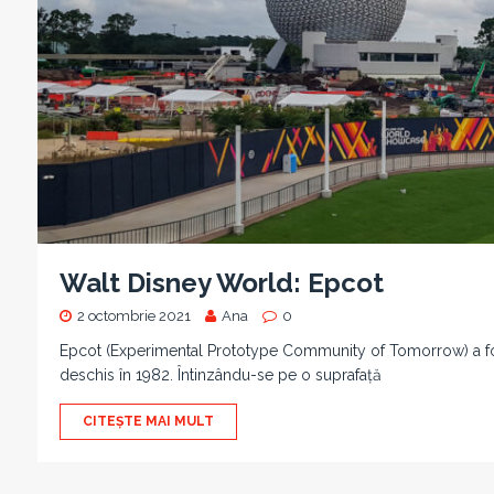
Walt Disney World: Epcot
2 octombrie 2021
Ana
0
Epcot (Experimental Prototype Community of Tomorrow) a fost 
deschis în 1982. Întinzându-se pe o suprafață
CITEȘTE MAI MULT