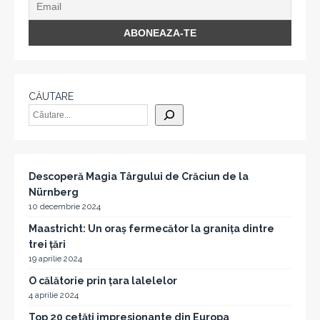
CĂUTARE
Descoperă Magia Târgului de Crăciun de la
Nürnberg
10 decembrie 2024
Maastricht: Un oraș fermecător la granița dintre
trei țări
19 aprilie 2024
O călătorie prin țara lalelelor
4 aprilie 2024
Top 20 cetăți impresionante din Europa