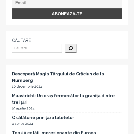
CĂUTARE
Descoperă Magia Târgului de Crăciun de la
Nürnberg
10 decembrie 2024
Maastricht: Un oraș fermecător la granița dintre
trei țări
19 aprilie 2024
O călătorie prin țara lalelelor
4 aprilie 2024
Top 20 cetăți impresionante din Europa