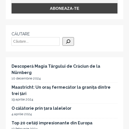
CĂUTARE
Descoperă Magia Târgului de Crăciun de la
Nürnberg
10 decembrie 2024
Maastricht: Un oraș fermecător la granița dintre
trei țări
19 aprilie 2024
O călătorie prin țara lalelelor
4 aprilie 2024
Top 20 cetăți impresionante din Europa
12 februarie 2024