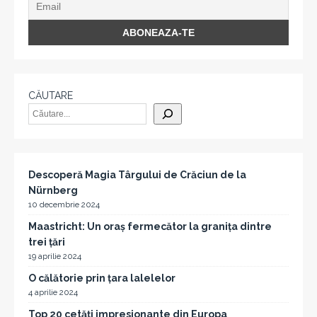
CĂUTARE
Descoperă Magia Târgului de Crăciun de la
Nürnberg
10 decembrie 2024
Maastricht: Un oraș fermecător la granița dintre
trei țări
19 aprilie 2024
O călătorie prin țara lalelelor
4 aprilie 2024
Top 20 cetăți impresionante din Europa