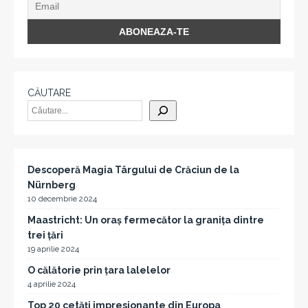
CĂUTARE
Descoperă Magia Târgului de Crăciun de la
Nürnberg
10 decembrie 2024
Maastricht: Un oraș fermecător la granița dintre
trei țări
19 aprilie 2024
O călătorie prin țara lalelelor
4 aprilie 2024
Top 20 cetăți impresionante din Europa