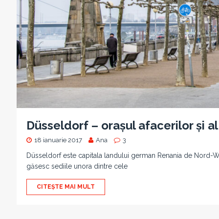
Düsseldorf – orașul afacerilor și a
18 ianuarie 2017
Ana
3
Düsseldorf este capitala landului german Renania de Nord-Westfa
găsesc sediile unora dintre cele
CITEȘTE MAI MULT