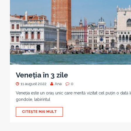
Veneția în 3 zile
11 august 2022
Ana
0
Veneția este un oraș unic care merită vizitat cel puțin o dată î
gondole, labirintul
CITEȘTE MAI MULT