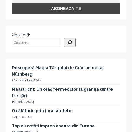
CĂUTARE
Descoperă Magia Târgului de Crăciun de la
Nürnberg
10 decembrie 2024
Maastricht: Un oraș fermecător la granița dintre
trei țări
19 aprilie 2024
O călătorie prin țara lalelelor
4 aprilie 2024
Top 20 cetăți impresionante din Europa
12 februarie 2024