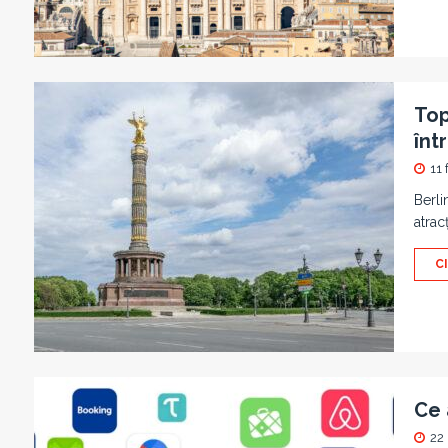
Top
într
11 
Berli
atracț
C
Ce 
22 