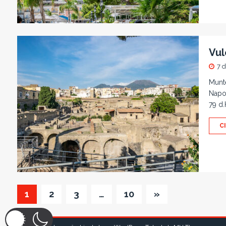
Vul
7 
Munte
Napol
79 d.
C
1
2
3
…
10
»