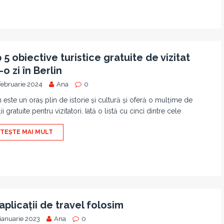
 5 obiective turistice gratuite de vizitat
-o zi în Berlin
februarie 2024
Ana
0
n este un oraș plin de istorie și cultură și oferă o mulțime de
ii gratuite pentru vizitatori. Iată o listă cu cinci dintre cele
ITEȘTE MAI MULT
aplicații de travel folosim
ianuarie 2023
Ana
0