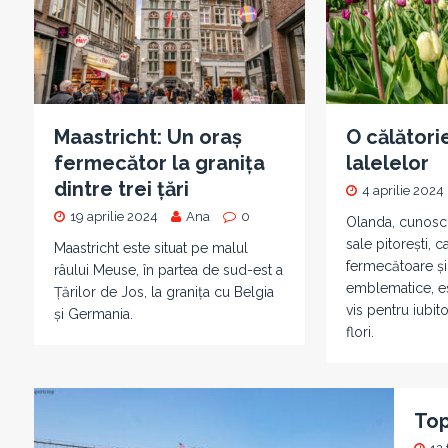
Maastricht: Un oraș
O călătorie
fermecător la granița
lalelelor
dintre trei țări
4 aprilie 2024
19 aprilie 2024
Ana
0
Olanda, cunoscu
sale pitorești, c
Maastricht este situat pe malul
fermecătoare și
râului Meuse, în partea de sud-est a
emblematice, es
Țărilor de Jos, la granița cu Belgia
vis pentru iubito
și Germania.
flori.
Top