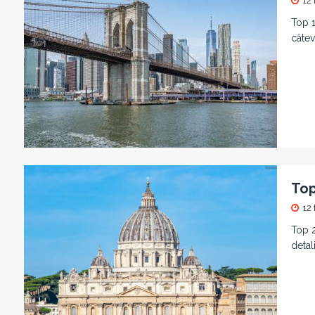
12 
Top 1
câtev
Top
12 
Top 2
detal