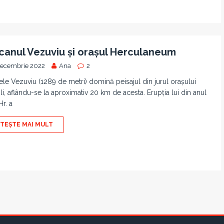
canul Vezuviu și orașul Herculaneum
decembrie 2022
Ana
2
le Vezuviu (1289 de metri) domină peisajul din jurul orașului
i, aflându-se la aproximativ 20 km de acesta. Erupția lui din anul
Hr. a
ITEȘTE MAI MULT