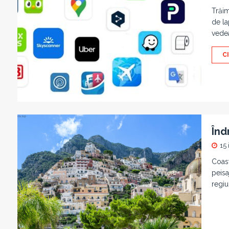
Trăim
de la
vedea
C
Înd
15 
Coast
peisa
regiu