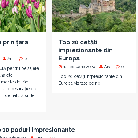
 prin țara
Top 20 cetăți
impresionante din
Europa
Ana
0
12 februarie 2024
Ana
0
tă pentru peisajele
analele
Top 20 cetăți impresionante din
 morile de vânt
Europa vizitate de noi:
te o destinație de
rii de natură și de
 10 poduri impresionante