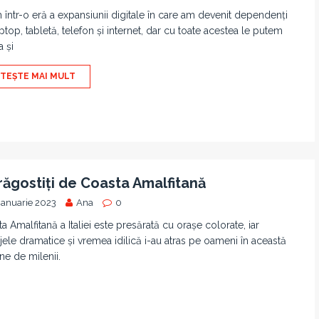
 într-o eră a expansiunii digitale în care am devenit dependenți
ptop, tabletă, telefon și internet, dar cu toate acestea le putem
 și
ITEȘTE MAI MULT
răgostiți de Coasta Amalfitană
ianuarie 2023
Ana
0
a Amalfitană a Italiei este presărată cu orașe colorate, iar
jele dramatice și vremea idilică i-au atras pe oameni în această
ne de milenii.