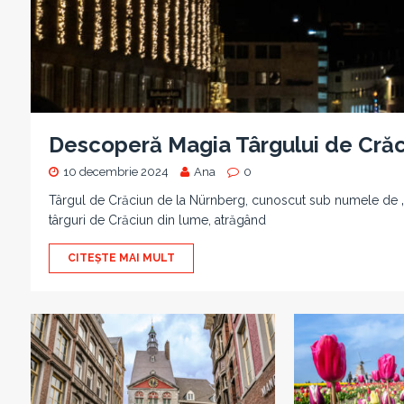
Descoperă Magia Târgului de Crăc
10 decembrie 2024
Ana
0
Târgul de Crăciun de la Nürnberg, cunoscut sub numele de „Ch
târguri de Crăciun din lume, atrăgând
CITEȘTE MAI MULT